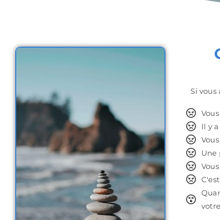
Si vous 
Vous
Il y 
Vous
Une p
Vous
C'es
Quand
votr