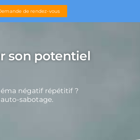
Demande de rendez-vous
er son potentiel
éma négatif répétitif ?
 auto-sabotage.