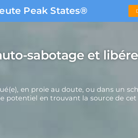
peute Peak States®
'auto-sabotage et libér
é(e), en proie au doute, ou dans un sch
e potentiel en trouvant la source de cet