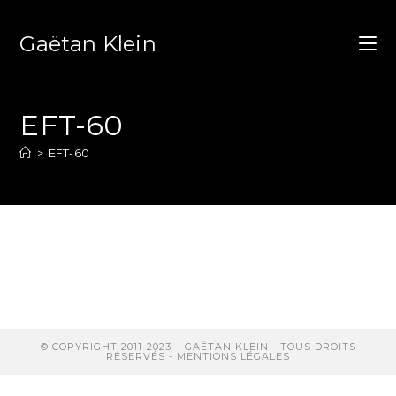
Gaëtan Klein
EFT-60
>
EFT-60
© COPYRIGHT 2011-2023 – GAËTAN KLEIN - TOUS DROITS
RÉSERVÉS -
MENTIONS LÉGALES