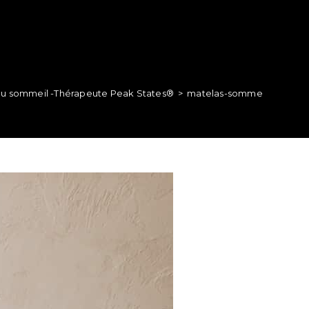
 du sommeil -Thérapeute Peak States®
>
matelas-sommeil-thérapi