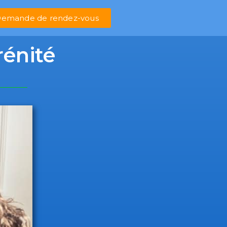
emande de rendez-vous
érénité