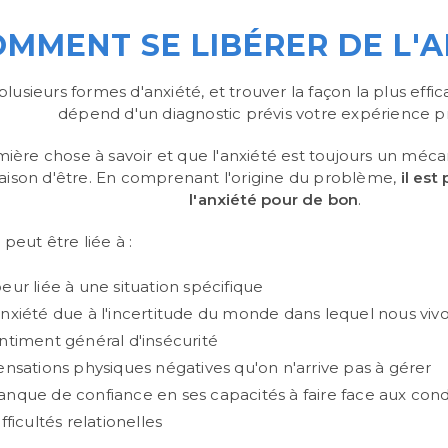
MMENT SE LIBÉRER DE L'A
e plusieurs formes d'anxiété, et trouver la façon la plus effi
dépend d'un diagnostic prévis votre expérience p
ière chose à savoir et que l'anxiété est toujours un méc
aison d'être. En comprenant l'origine du problème,
il est
l'anxiété pour de bon
.
 peut être liée à :
ur liée à une situation spécifique
nxiété due à l'incertitude du monde dans lequel nous viv
ntiment général d'insécurité
ensations physiques négatives qu'on n'arrive pas à gérer
nque de confiance en ses capacités à faire face aux condi
fficultés relationelles