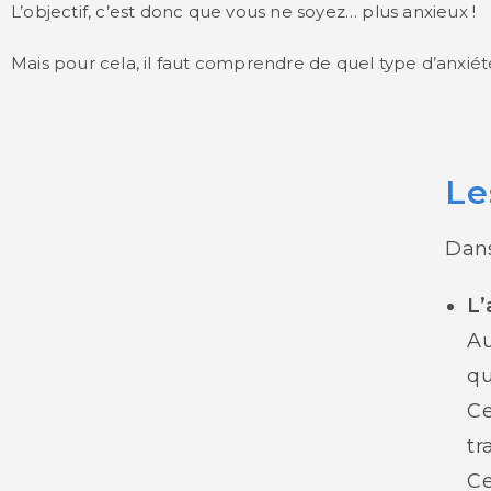
L’objectif, c’est donc que vous ne soyez… plus anxieux !
Mais pour cela, il faut comprendre de quel type d’anxié
Le
Dans
L’
Au
qu
Ce
tr
Ce