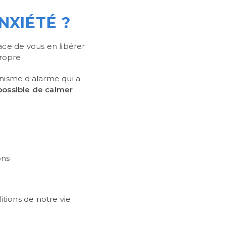
NXIÉTÉ ?
cace de vous en libérer
ropre.
anisme d'alarme qui a
 possible de calmer
ons
tions de notre vie