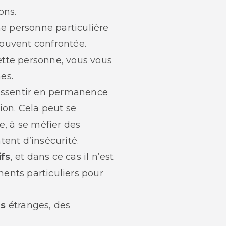
ons.
ne personne particulière
souvent confrontée.
ette personne, vous vous
es.
 ressentir en permanence
ion. Cela peut se
e, à se méfier des
tent d’insécurité.
ifs
, et dans ce cas il n’est
ents particuliers pour
es
étranges, des