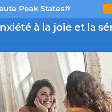
peute Peak States®
D
nxiété à la joie et la s