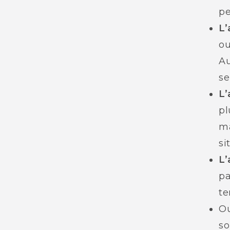
pe
L’
ou
Au
se
L’
pl
ma
si
L’
pa
te
Ou
so