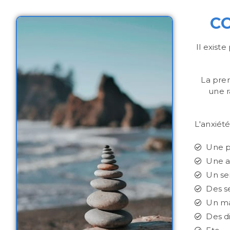
CO
Il exist
La prem
une r
L'anxiété
Une pe
Une a
Un se
Des s
Un ma
Des di