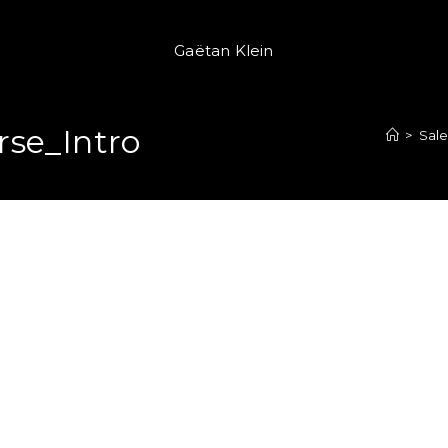
Gaëtan Klein
rse_Intro
>
Sale